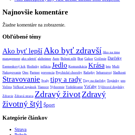
Najnovšie komentáre
Žiadne komentáre na zobrazenie.
Obľúbené témy
Ako byť zdravší
Ako byť lepší
Ako na time
Darčeky
management
ako ušetriť
alzheimer
Auto
Bolesti nôh
Brat
Cukor
Cvičenie
Jedlo
Krása
Esemeskový krk
Hodinky
inflácia
Komunikácia
leto
Muži
Nakupovanie
Otec
Partner
prevencia
Psychické choroby
Raňajky
Sebarozvoj
Sladkosti
Stravovanie
tipy a rady
Svaly
Tipy na darčeky
Topánky
uns
Vzťahy
Večera
Veľkosť topánok
Vianoce
Vyhorenie
Vzdelávanie
Výživové doplnky
Zdravý život
Zdravý
Zdravie
Zdravá strava
životný štýl
Šport
Kategórie článkov
Strava
Pohyb