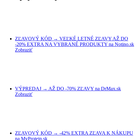
ZĽAVOVÝ KÓD → VEĽKÉ LETNÉ ZĽAVY AŽ DO
-20% EXTRA NA VYBRANÉ PRODUKTY na Notino.sk
Zobraziť
VÝPREDAJ → AŽ DO -70% ZĽAVY na DrMax.sk
Zobraziť
ZĽAVOVÝ KÓD → -42% EXTRA ZĽAVA K NÁKUPU
na MyProtein.sk