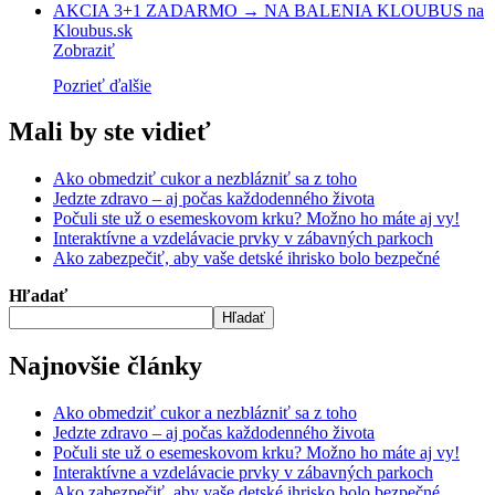
AKCIA 3+1 ZADARMO → NA BALENIA KLOUBUS na
Kloubus.sk
Zobraziť
Pozrieť ďalšie
Mali by ste vidieť
Ako obmedziť cukor a nezblázniť sa z toho
Jedzte zdravo – aj počas každodenného života
Počuli ste už o esemeskovom krku? Možno ho máte aj vy!
Interaktívne a vzdelávacie prvky v zábavných parkoch
Ako zabezpečiť, aby vaše detské ihrisko bolo bezpečné
Hľadať
Hľadať
Najnovšie články
Ako obmedziť cukor a nezblázniť sa z toho
Jedzte zdravo – aj počas každodenného života
Počuli ste už o esemeskovom krku? Možno ho máte aj vy!
Interaktívne a vzdelávacie prvky v zábavných parkoch
Ako zabezpečiť, aby vaše detské ihrisko bolo bezpečné