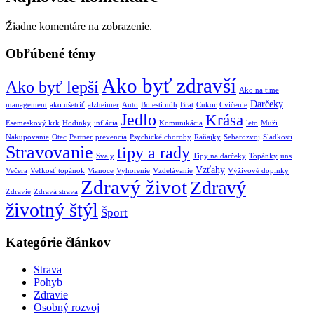
Žiadne komentáre na zobrazenie.
Obľúbené témy
Ako byť zdravší
Ako byť lepší
Ako na time
Darčeky
management
ako ušetriť
alzheimer
Auto
Bolesti nôh
Brat
Cukor
Cvičenie
Jedlo
Krása
Esemeskový krk
Hodinky
inflácia
Komunikácia
leto
Muži
Nakupovanie
Otec
Partner
prevencia
Psychické choroby
Raňajky
Sebarozvoj
Sladkosti
Stravovanie
tipy a rady
Svaly
Tipy na darčeky
Topánky
uns
Vzťahy
Večera
Veľkosť topánok
Vianoce
Vyhorenie
Vzdelávanie
Výživové doplnky
Zdravý život
Zdravý
Zdravie
Zdravá strava
životný štýl
Šport
Kategórie článkov
Strava
Pohyb
Zdravie
Osobný rozvoj