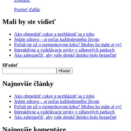
Zobraziť
Pozrieť ďalšie
Mali by ste vidieť
Ako obmedziť cukor a nezblázniť sa z toho
Jedzte zdravo – aj počas každodenného života
Počuli ste už o esemeskovom krku? Možno ho máte aj vy!
Interaktívne a vzdelávacie prvky v zábavných parkoch
Ako zabezpečiť, aby vaše detské ihrisko bolo bezpečné
Hľadať
Hľadať
Najnovšie články
Ako obmedziť cukor a nezblázniť sa z toho
Jedzte zdravo – aj počas každodenného života
Počuli ste už o esemeskovom krku? Možno ho máte aj vy!
Interaktívne a vzdelávacie prvky v zábavných parkoch
Ako zabezpečiť, aby vaše detské ihrisko bolo bezpečné
Najnovšie komentáre