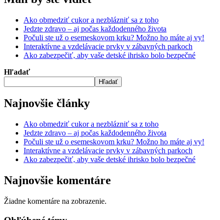
Ako obmedziť cukor a nezblázniť sa z toho
Jedzte zdravo – aj počas každodenného života
Počuli ste už o esemeskovom krku? Možno ho máte aj vy!
Interaktívne a vzdelávacie prvky v zábavných parkoch
Ako zabezpečiť, aby vaše detské ihrisko bolo bezpečné
Hľadať
Hľadať
Najnovšie články
Ako obmedziť cukor a nezblázniť sa z toho
Jedzte zdravo – aj počas každodenného života
Počuli ste už o esemeskovom krku? Možno ho máte aj vy!
Interaktívne a vzdelávacie prvky v zábavných parkoch
Ako zabezpečiť, aby vaše detské ihrisko bolo bezpečné
Najnovšie komentáre
Žiadne komentáre na zobrazenie.