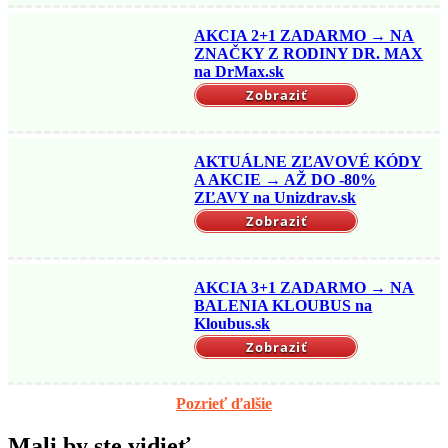
AKCIA 2+1 ZADARMO → NA
ZNAČKY Z RODINY DR. MAX
na DrMax.sk
Zobraziť
AKTUÁLNE ZĽAVOVÉ KÓDY
A AKCIE → AŽ DO -80%
ZĽAVY na Unizdrav.sk
Zobraziť
AKCIA 3+1 ZADARMO → NA
BALENIA KLOUBUS na
Kloubus.sk
Zobraziť
Pozrieť ďalšie
Mali by ste vidieť