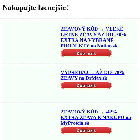
Nakupujte lacnejšie!
ZĽAVOVÝ KÓD → VEĽKÉ
LETNÉ ZĽAVY AŽ DO -20%
EXTRA NA VYBRANÉ
PRODUKTY na Notino.sk
Zobraziť
VÝPREDAJ → AŽ DO -70%
ZĽAVY na DrMax.sk
Zobraziť
ZĽAVOVÝ KÓD → -42%
EXTRA ZĽAVA K NÁKUPU na
MyProtein.sk
Zobraziť