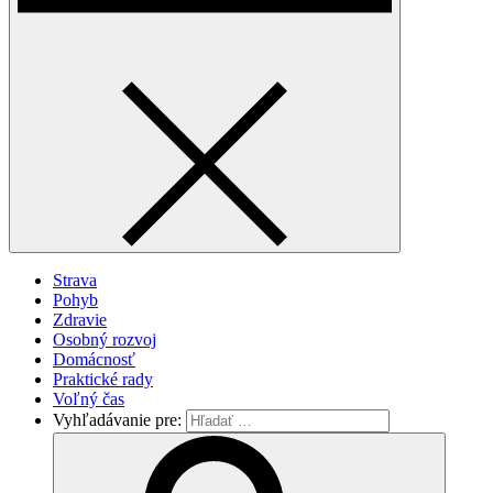
Strava
Pohyb
Zdravie
Osobný rozvoj
Domácnosť
Praktické rady
Voľný čas
Vyhľadávanie pre: