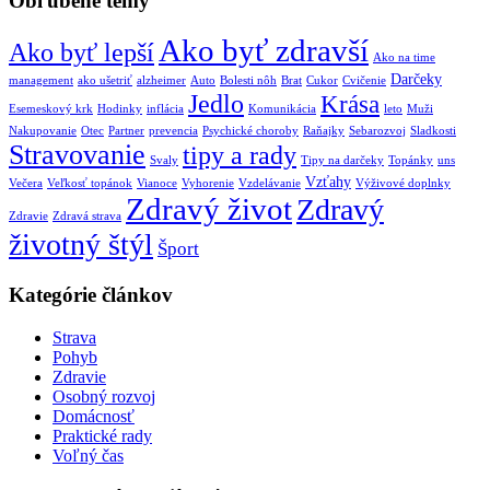
Obľúbené témy
Ako byť zdravší
Ako byť lepší
Ako na time
Darčeky
management
ako ušetriť
alzheimer
Auto
Bolesti nôh
Brat
Cukor
Cvičenie
Jedlo
Krása
Esemeskový krk
Hodinky
inflácia
Komunikácia
leto
Muži
Nakupovanie
Otec
Partner
prevencia
Psychické choroby
Raňajky
Sebarozvoj
Sladkosti
Stravovanie
tipy a rady
Svaly
Tipy na darčeky
Topánky
uns
Vzťahy
Večera
Veľkosť topánok
Vianoce
Vyhorenie
Vzdelávanie
Výživové doplnky
Zdravý život
Zdravý
Zdravie
Zdravá strava
životný štýl
Šport
Kategórie článkov
Strava
Pohyb
Zdravie
Osobný rozvoj
Domácnosť
Praktické rady
Voľný čas