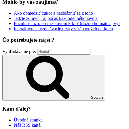
Mohlo by vás zaujímať
Ako obmedziť cukor a nezblázniť sa z toho
Jedzte zdravo – aj počas každodenného života
Počuli ste už o esemeskovom krku? Možno ho máte aj vy!
Interaktívne a vzdelávacie prvky v zábavných parkoch
Čo potrebujete nájsť?
Vyhľadávanie pre:
Search
Kam ďalej?
Úvodná stránka
Náš RSS kanál