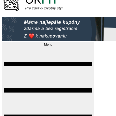
OkFit.sk
Magazín pre zdravý životný štýl
Menu