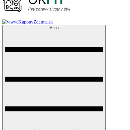
OkFit.sk
Magazín pre zdravý životný štýl
Menu