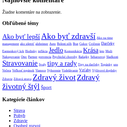
Najnovšie komentáre
Žiadne komentáre na zobrazenie.
Obľúbené témy
Ako byť zdravší
Ako byť lepší
Ako na time
Darčeky
management
ako ušetriť
alzheimer
Auto
Bolesti nôh
Brat
Cukor
Cvičenie
Jedlo
Krása
Esemeskový krk
Hodinky
inflácia
Komunikácia
leto
Muži
Nakupovanie
Otec
Partner
prevencia
Psychické choroby
Raňajky
Sebarozvoj
Sladkosti
Stravovanie
tipy a rady
Svaly
Tipy na darčeky
Topánky
uns
Vzťahy
Večera
Veľkosť topánok
Vianoce
Vyhorenie
Vzdelávanie
Výživové doplnky
Zdravý život
Zdravý
Zdravie
Zdravá strava
životný štýl
Šport
Kategórie článkov
Strava
Pohyb
Zdravie
Osobný rozvoj